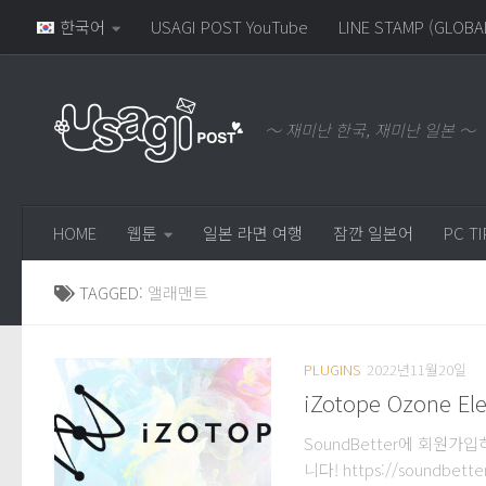
한국어
USAGI POST YouTube
LINE STAMP (GLOBA
～ 재미난 한국, 재미난 일본 ～
HOME
웹툰
일본 라면 여행
잠깐 일본어
PC TI
TAGGED:
앨래맨트
PLUGINS
2022년11월20일
iZotope Ozone El
SoundBetter에 회원가입하시
니다! https://sound