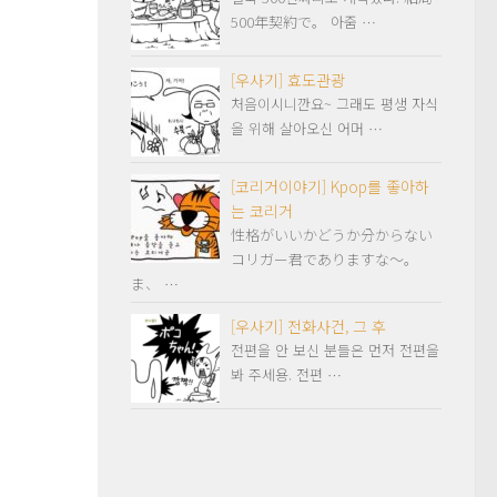
500年契約で。 아줌 …
[우사기] 효도관광
처음이시니깐요~ 그래도 평생 자식
을 위해 살아오신 어머 …
[코리거이야기] Kpop를 좋아하
는 코리거
性格がいいかどうか分からない
コリガー君でありますな～。
ま、 …
[우사기] 전화사건, 그 후
전편을 안 보신 분들은 먼저 전편을
봐 주세용. 전편 …