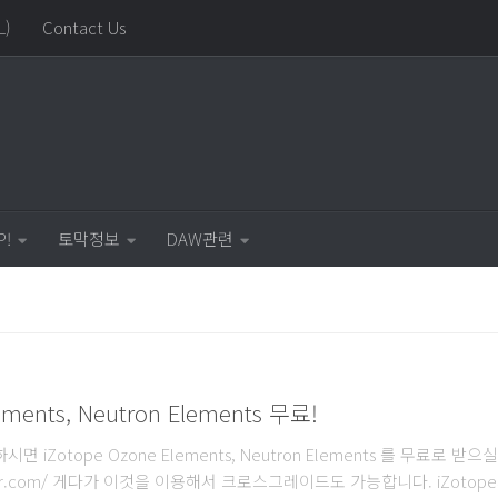
L)
Contact Us
P!
토막정보
DAW관련
ements, Neutron Elements 무료!
면 iZotope Ozone Elements, Neutron Elements 를 무료로 받으
better.com/ 게다가 이것을 이용해서 크로스그레이드도 가능합니다. iZoto