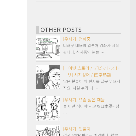
OTHER POSTS
[우사기] 전화중
더러운 내용의 일본어 강좌가 시작
됩니다. 식사중인 분들 …
[데이빗 스토리 / デビットスト
ーリ] 사자성어 / 四字熟語
많은 분들이 이 한자를 잘못 읽으시
지요. 사실 누가 대 …
[우사기] 요즘 젊은 애들
늘 이런 식이야… ぷち日本語– 잠
…
[우사기] 뒷풀이
결국 500년짜리로 계약했다. 結局