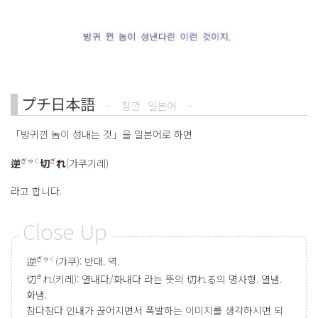
プチ日本語
–
잠깐
일본어
–
「방귀낀 놈이 성내는 것」을 일본어로 하면
逆
切
れ
(갸쿠기레)
ぎゃく
ぎ
라고 합니다.
逆
(갸쿠): 반대. 역.
ぎゃく
切
れ(키레): 열내다/화내다 라는 뜻의 切れる의 명사형. 열냄.
き
화냄.
참다참다 인내가 끊어지면서 폭발하는 이미지를 생각하시면 되