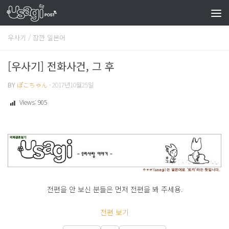
우사기
/
잠깐 일본어
[우사기] 전화사건, 그 후
BY
ぽこちゃん
·
2017년10월25일
Views:
905
전편을 안 보신 분들은 먼저 전편을 봐 주세용.
전편 보기