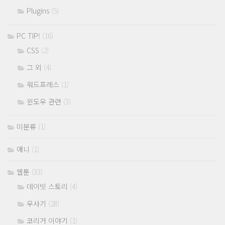
Plugins
(5)
PC TIP!
(16)
CSS
(2)
그 외
(4)
워드프레스
(1)
윈도우 관련
(3)
미분류
(1)
애니
(1)
웹툰
(33)
데이빗 스토리
(4)
우사기
(28)
코리거 이야기
(1)