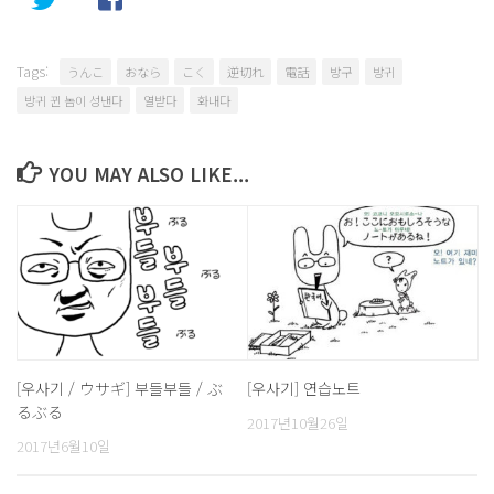
Tags:
うんこ
おなら
こく
逆切れ
電話
방구
방귀
방귀 뀐 놈이 성낸다
열받다
화내다
YOU MAY ALSO LIKE...
[우사기 / ウサギ] 부들부들 / ぶ
[우사기] 연습노트
るぶる
2017년10월26일
2017년6월10일