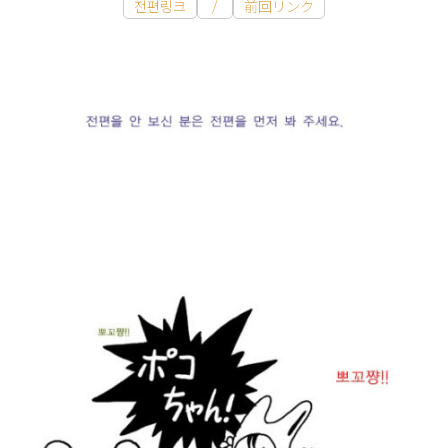
전편링크
/
前回リンク