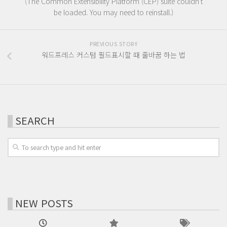
(The Common Extensibility Platform (CEP) suite couldn’t
be loaded. You may need to reinstall.)
PREVIOUS STORY
워드프레스 커스텀 필드표시할 때 줄바꿈 하는 법
SEARCH
NEW POSTS