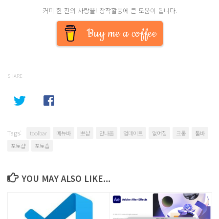
커피 한 잔의 사랑을! 창작활동에 큰 도움이 됩니다.
Buy me a coffee
SHARE
Tags:
toolbar
메뉴바
뽀샵
안나옴
업데이트
없어짐
크롭
툴바
포토샵
포토숍
YOU MAY ALSO LIKE...