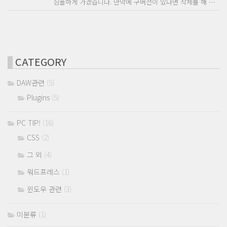
심플하게 가겠습니다. 만약에 구버전이 있다면 삭제를 해 …
CATEGORY
DAW관련
(5)
Plugins
(5)
PC TIP!
(16)
CSS
(2)
그 외
(4)
워드프레스
(1)
윈도우 관련
(3)
미분류
(1)