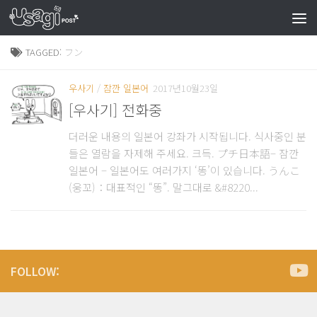
TAGGED:
フン
우사기
/
잠깐 일본어
2017년10월23일
[우사기] 전화중
더러운 내용의 일본어 강좌가 시작됩니다. 식사중인 분
들은 열람을 자제해 주세요. 크득. プチ日本語– 잠깐
일본어 – 일본어도 여러가지 ‘똥’이 있습니다. うんこ
(웅꼬)：대표적인 “똥”. 말그대로 &#8220...
FOLLOW: