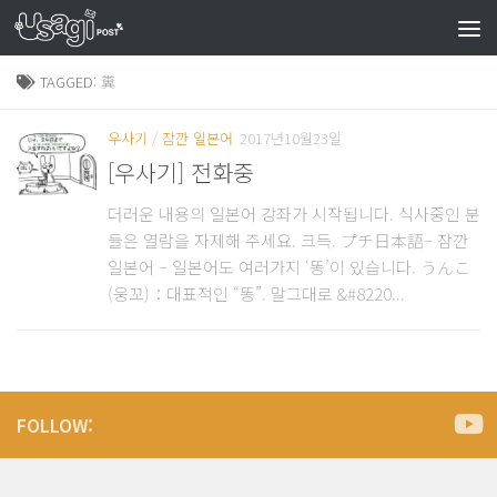
TAGGED:
糞
우사기
/
잠깐 일본어
2017년10월23일
[우사기] 전화중
더러운 내용의 일본어 강좌가 시작됩니다. 식사중인 분
들은 열람을 자제해 주세요. 크득. プチ日本語– 잠깐
일본어 – 일본어도 여러가지 ‘똥’이 있습니다. うんこ
(웅꼬)：대표적인 “똥”. 말그대로 &#8220...
FOLLOW: