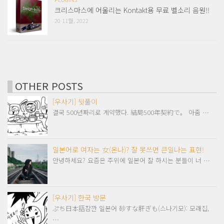
크리스마스에 어울리는 Kontakt용 무료 벨소리 음원!!
20 11월, 2022
OTHER POSTS
[우사기] 뒷풀이
결국 500년짜리로 계약했다. 結局500年契約で。 아줌 …
일본어로 여자는 女(온나)? 잘 못쓰면 큰일나는 표현!
안녕하세요? 요즘은 주위에 일본어 잘 하시는 분들이 너 …
[우사기] 한국 방문
ぷち日本語잠깐 일본어 砂すな肝ぎも(스나기모): 모래집,
…