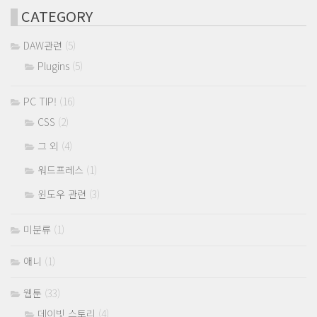
CATEGORY
DAW관련
(5)
Plugins
(5)
PC TIP!
(16)
CSS
(2)
그 외
(4)
워드프레스
(1)
윈도우 관련
(3)
미분류
(1)
애니
(1)
웹툰
(33)
데이빗 스토리
(4)