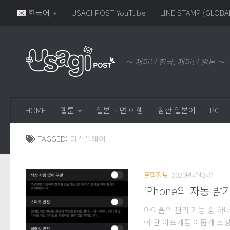
한국어
USAGI POST YouTube
LINE STAMP (GLOBA
～ 재미난 한국, 재미난 일본 ～
HOME
웹툰
일본 라면 여행
잠깐 일본어
PC TI
TAGGED:
디스플레이
토막정보
2020년4월24일
iPhone의 자동 
아이폰의 편리 기능 중 하나
이 안 아프게끔 어둡게 조정