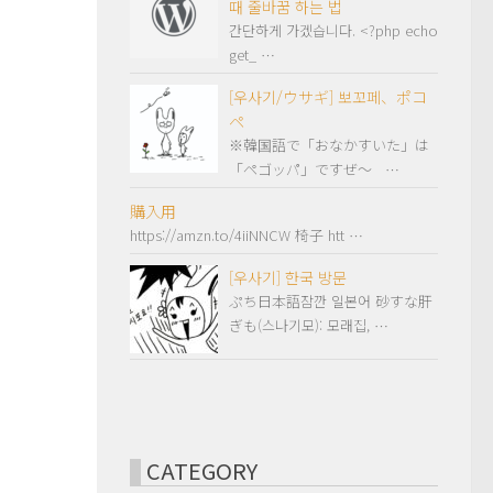
때 줄바꿈 하는 법
간단하게 가겠습니다. <?php echo
get_ …
[우사기/ウサギ] 뽀꼬페、ポコ
ペ
※韓国語で「おなかすいた」は
「ペゴッパ」ですぜ～ …
購入用
https://amzn.to/4iiNNCW 椅子 htt …
[우사기] 한국 방문
ぷち日本語잠깐 일본어 砂すな肝
ぎも(스나기모): 모래집, …
CATEGORY