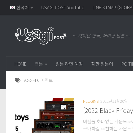
한국어
USAGI POST YouTube
LINE STAMP (GLOBA
～ 재미난 한국, 재미난 일본 ～
HOME
웹툰
일본 라면 여행
잠깐 일본어
PC TI
TAGGED:
이펙트
PLUGINS
2022년11월20일
[2022 Black Frid
버릴놈 하나없는 사운드토이
구매하길 추천하는 사운드토이