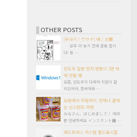
OTHER POSTS
[우사기 / ウサギ] 배 / お腹
모두 더 늦기 전에 운동 합시
다! 등 …
윈도우 일본 한자 변환이 2번 밖
에 안될 때
요즘, 윈도우의 다국어 지원이 잘
되있어서, 한국어와 …
요람에서 무덤까지, 언제나 곁에
는 인스턴트 라면
みなさん、はじめまして！ 여러
분 안녕하세요 インスタント麺 …
워드프레스 커스텀 필드표시할