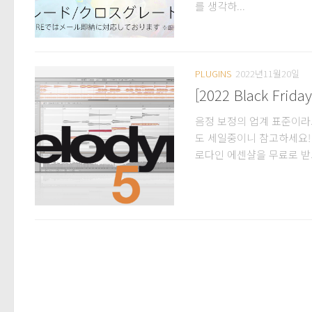
를 생각하...
PLUGINS
2022년11월20일
[2022 Black Fri
음정 보정의 업계 표준이라
도 세일중이니 참고하세요! i
로다인 에센샬을 무료로 받으