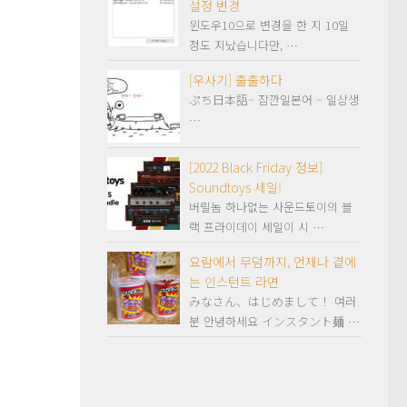
설정 변경
윈도우10으로 변경을 한 지 10일
정도 지났습니다만, …
[우사기] 출출하다
ぷち日本語– 잠깐일본어 – 일상생
…
[2022 Black Friday 정보]
Soundtoys 세일!
버릴놈 하나없는 사운드토이의 블
랙 프라이데이 세일이 시 …
요람에서 무덤까지, 언제나 곁에
는 인스턴트 라면
みなさん、はじめまして！ 여러
분 안녕하세요 インスタント麺 …