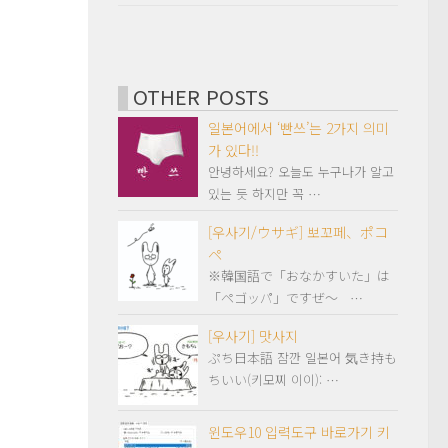
OTHER POSTS
일본어에서 ‘빤쓰’는 2가지 의미
가 있다!!
안녕하세요? 오늘도 누구나가 알고
있는 듯 하지만 꼭 …
[우사기/ウサギ] 뽀꼬페、ポコ
ペ
※韓国語で「おなかすいた」は
「ペゴッパ」ですぜ～ …
[우사기] 맛사지
ぷち日本語 잠깐 일본어 気き持も
ちいい(키모찌 이이): …
윈도우10 입력도구 바로가기 키