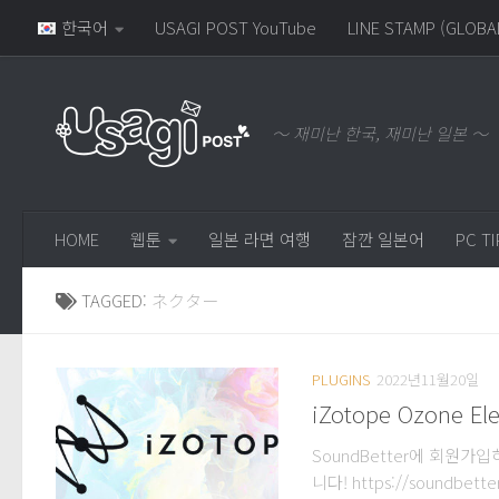
한국어
USAGI POST YouTube
LINE STAMP (GLOBA
～ 재미난 한국, 재미난 일본 ～
HOME
웹툰
일본 라면 여행
잠깐 일본어
PC TI
TAGGED:
ネクター
PLUGINS
2022년11월20일
iZotope Ozone El
SoundBetter에 회원가입하시
니다! https://sound