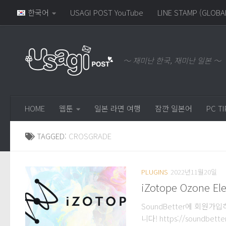
한국어
USAGI POST YouTube
LINE STAMP (GLOBA
～ 재미난 한국, 재미난 일본 ～
HOME
웹툰
일본 라면 여행
잠깐 일본어
PC TI
TAGGED:
CROSGRADE
PLUGINS
2022년11월20일
iZotope Ozone El
SoundBetter에 회원가입하시
니다! https://sound