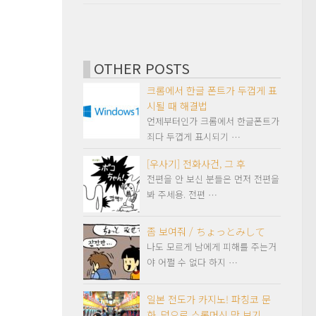
OTHER POSTS
크롬에서 한글 폰트가 두껍게 표
시될 때 해결법
언제부터인가 크롬에서 한글폰트가
죄다 두껍게 표시되기 …
[우사기] 전화사건, 그 후
전편을 안 보신 분들은 먼저 전편을
봐 주세용. 전편 …
좀 보여줘 / ちょっとみして
나도 모르게 남에게 피해를 주는거
야 어쩔 수 없다 하지 …
일본 전도가 카지노! 파칭코 문
화. 덤으로 스롯머신 맛 보기.