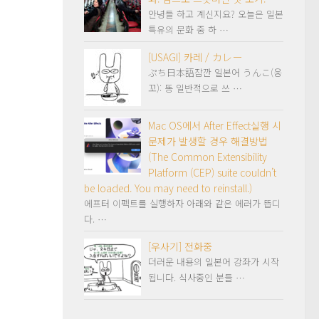
안녕들 하고 계신지요? 오늘은 일본
특유의 문화 중 하 …
[USAGI] 카레 / カレー
ぷち日本語잠깐 일본어 うんこ(웅
꼬): 똥 일반적으로 쓰 …
Mac OS에서 After Effect실행 시
문제가 발생할 경우 해결방법
(The Common Extensibility
Platform (CEP) suite couldn’t
be loaded. You may need to reinstall.)
에프터 이펙트를 실행하자 아래와 같은 에러가 뜹디
다. …
[우사기] 전화중
더러운 내용의 일본어 강좌가 시작
됩니다. 식사중인 분들 …