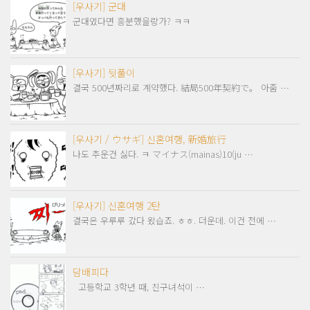
[우사기] 군대
군대였다면 흥분했을랑가? ㅋㅋ
[우사기] 뒷풀이
결국 500년짜리로 계약했다. 結局500年契約で。 아줌 …
[우사기 / ウサギ] 신혼여행, 新婚旅行
나도 추운건 싫다. ㅋ マイナス(mainas)10(ju …
[우사기] 신혼여행 2탄
결국은 우루루 갔다 왔습죠. ㅎㅎ. 더운데. 이건 전에 …
담배피다
고등학교 3학년 때, 친구녀석이 …