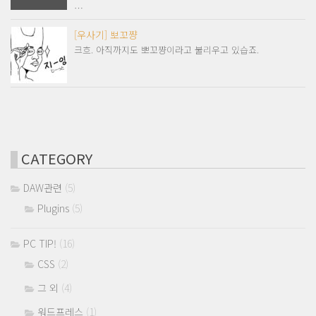
…
[우사기] 뽀꼬쨩
크흐. 아직까지도 뽀꼬쨩이라고 불리우고 있습죠.
CATEGORY
DAW관련
(5)
Plugins
(5)
PC TIP!
(16)
CSS
(2)
그 외
(4)
워드프레스
(1)