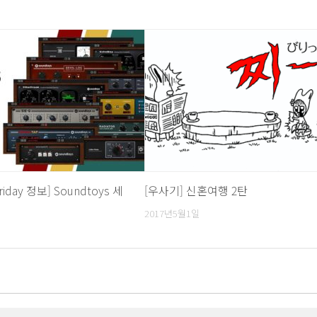
Friday 정보] Soundtoys 세
[우사기] 신혼여행 2탄
2017년5월1일