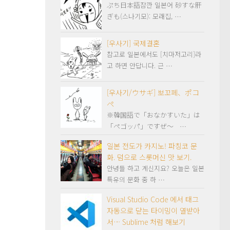
ぷち日本語잠깐 일본어 砂すな肝
ぎも(스나기모): 모래집, …
[우사기] 국제결혼
참고로 일본에서도 [치마저고리]라
고 하면 안답니다. 근 …
[우사기/ウサギ] 뽀꼬페、ポコ
ペ
※韓国語で「おなかすいた」は
「ペゴッパ」ですぜ～ …
일본 전도가 카지노! 파칭코 문
화. 덤으로 스롯머신 맛 보기.
안녕들 하고 계신지요? 오늘은 일본
특유의 문화 중 하 …
Visual Studio Code 에서 태그
자동으로 닫는 타이밍이 열받아
서… Sublime 처럼 해보기