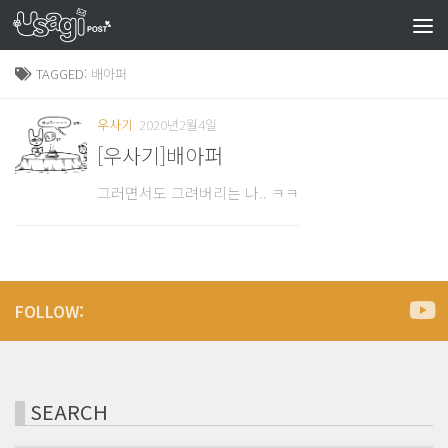
TAGGED:
배아퍼
우사기
2020년2월4일
[우사기]배아퍼
그러면서도 그려버리는 나.. ㅋㅋ
FOLLOW:
SEARCH