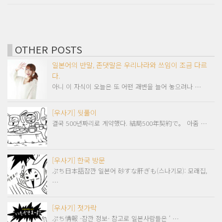
OTHER POSTS
일본어의 반말, 존댓말은 우리나라와 쓰임이 조금 다르
다.
아니 이 자식이 오늘은 또 어떤 괘변을 늘어 놓으려나 …
[우사기] 뒷풀이
결국 500년짜리로 계약했다. 結局500年契約で。 아줌 …
[우사기] 한국 방문
ぷち日本語잠깐 일본어 砂すな肝ぎも(스나기모): 모래집,
…
[우사기] 젓가락
ぷち情報 -잠깐 정보- 참고로 일본사람들은 ‘ …