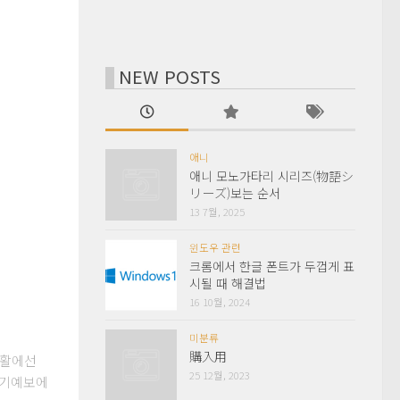
NEW POSTS
애니
애니 모노가타리 시리즈(物語シ
リーズ)보는 순서
13 7월, 2025
윈도우 관련
크롬에서 한글 폰트가 두껍게 표
시될 때 해결법
16 10월, 2024
미분류
購入用
상생활에선
25 12월, 2023
일기예보에