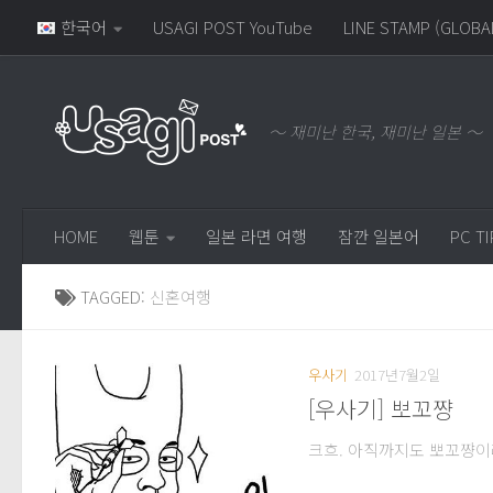
한국어
USAGI POST YouTube
LINE STAMP (GLOBA
～ 재미난 한국, 재미난 일본 ～
HOME
웹툰
일본 라면 여행
잠깐 일본어
PC TI
TAGGED:
신혼여행
우사기
2017년7월2일
[우사기] 뽀꼬쨩
크흐. 아직까지도 뽀꼬쨩이