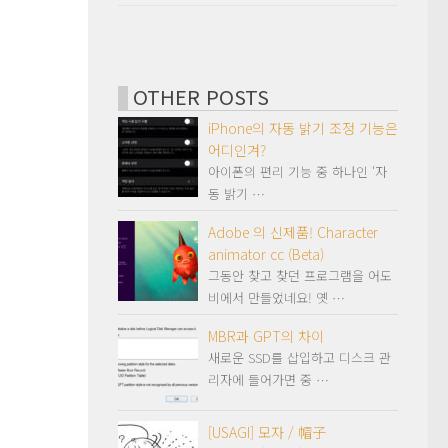
OTHER POSTS
iPhone의 자동 밝기 조정 기능은
어디인겨?
아이폰의 편리 기능 중 하나인 ‘자
동 밝기 …
Adobe 의 신제품! Character
animator cc (Beta)
그동안 찾고 찾던 프로그램을 어도
비에서 만들었네요! 옛 …
MBR과 GPT의 차이
새로운 SSD를 삽입하고 디스크 관
리자에 들어가면 중 …
[USAGI] 모자 / 帽子