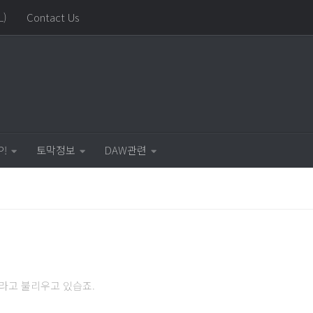
L)
Contact Us
P!
토막정보
DAW관련
라고 불리우고 있습죠.