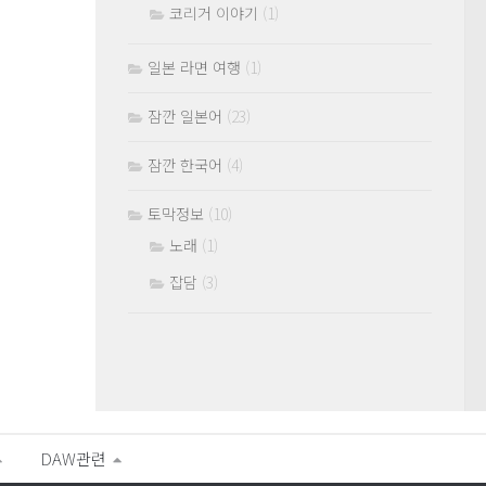
코리거 이야기
(1)
일본 라면 여행
(1)
잠깐 일본어
(23)
잠깐 한국어
(4)
토막정보
(10)
노래
(1)
잡담
(3)
DAW관련