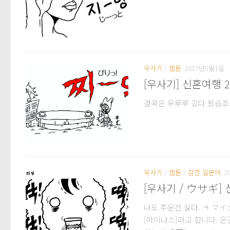
우사기
/
웹툰
2017년5월1일
[우사기] 신혼여행 
결국은 우루루 갔다 왔습죠.
우사기
/
웹툰
/
잠깐 일본어
2
[우사기 / ウサギ]
나도 추운건 싫다. ㅋ マイナス
[마이나스]라고 합니다. 