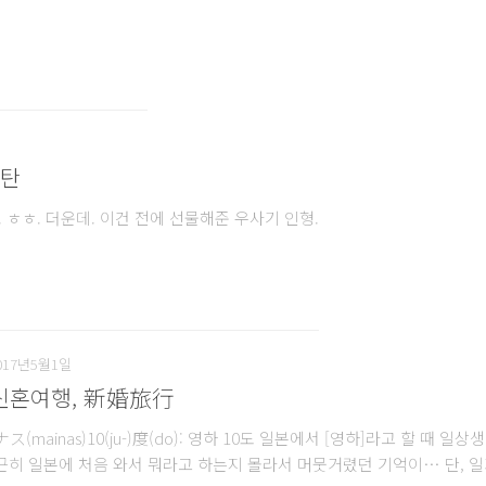
2탄
 ㅎㅎ. 더운데. 이건 전에 선물해준 우사기 인형.
017년5월1일
 신혼여행, 新婚旅行
(mainas)10(ju-)度(do): 영하 10도 일본에서 [영하]라고 할 때 일
은근히 일본에 처음 와서 뭐라고 하는지 몰라서 머뭇거렸던 기억이… 단, 