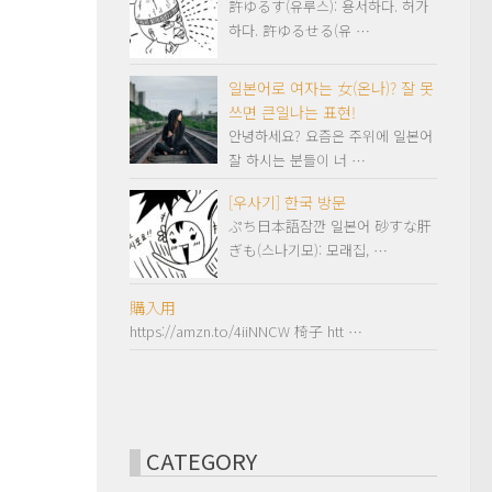
許ゆるす(유루스): 용서하다. 허가
하다. 許ゆるせる(유 …
일본어로 여자는 女(온나)? 잘 못
쓰면 큰일나는 표현!
안녕하세요? 요즘은 주위에 일본어
잘 하시는 분들이 너 …
[우사기] 한국 방문
ぷち日本語잠깐 일본어 砂すな肝
ぎも(스나기모): 모래집, …
購入用
https://amzn.to/4iiNNCW 椅子 htt …
CATEGORY