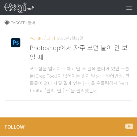
TAGGED:
툴바
PC TIP!
/
그 외
2022년7월27일
Photoshop에서 자주 쓰던 툴이 안 보
일 때
포토샵을 업데이스 하고 난 후 왼쪽 툴바에 있던 크롭
툴(Crop Tool)이 없어지는 일이 발생… 빌어번질. 크
롭툴이 없다 제일 밑에 있는 […]을 우클릭해서 ‘edit
toolbar’클릭. 난 […]을 클릭했는데 ...
FOLLOW: