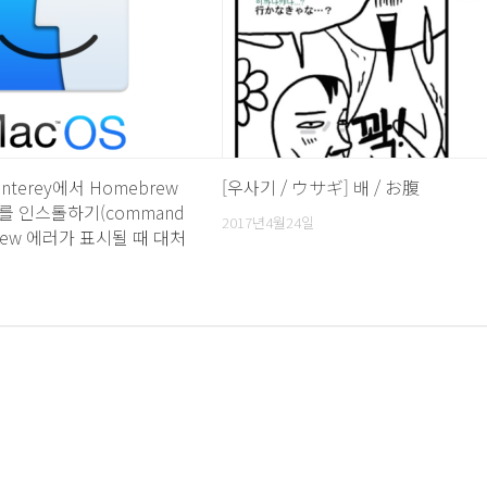
onterey에서 Homebrew
[우사기 / ウサギ] 배 / お腹
all)를 인스톨하기(command
2017년4월24일
 brew 에러가 표시될 때 대처