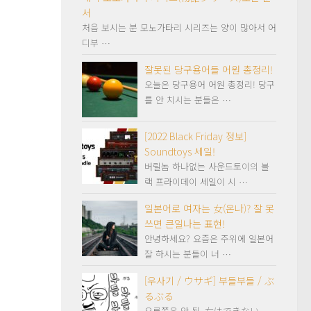
서
처음 보시는 분 모노가타리 시리즈는 양이 많아서 어
디부 …
잘못된 당구용어들 어원 총정리!
오늘은 당구용어 어원 총정리! 당구
를 안 치시는 분들은 …
[2022 Black Friday 정보]
Soundtoys 세일!
버릴놈 하나없는 사운드토이의 블
랙 프라이데이 세일이 시 …
일본어로 여자는 女(온나)? 잘 못
쓰면 큰일나는 표현!
안녕하세요? 요즘은 주위에 일본어
잘 하시는 분들이 너 …
[우사기 / ウサギ] 부들부들 / ぶ
るぶる
오른쪽은 안 됨. 右はできない。