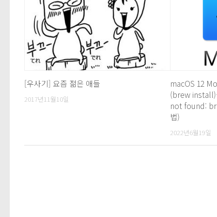
[우사기] 요즘 젊은 애들
macOS 12 M
(brew inst
2017년11월10일
not found:
법)
2022년6월19일