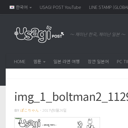
한국어
USAGI POST YouTube
LINE STAMP (GLOBA
～ 재미난 한국, 재미난 일본 ～
HOME
웹툰
일본 라면 여행
잠깐 일본어
PC TI
img_1_boltman2_112
BY
ぽこちゃん
·
2017년8월26일