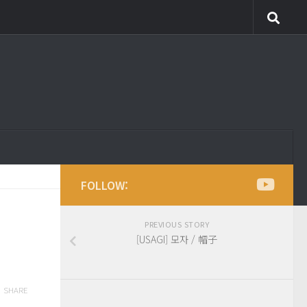
FOLLOW:
PREVIOUS STORY
[USAGI] 모자 / 帽子
SHARE