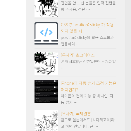
전편을 안 보신 분들은 먼저 전편을
봐 주세용. 전편 …
CSSで position: sticky 가 적용
되지 않을 때
position: sticky의 활용 스크롤과
연동하여 …
[우사기] 초코아이스
ぷち日本語– 잠깐일본어 – ただい
…
iPhone의 자동 밝기 조정 기능은
어디인겨?
아이폰의 편리 기능 중 하나인 ‘자
동 밝기 …
[우사기] 국제결혼
참고로 일본에서도 [치마저고리]라
고 하면 안답니다. 근 …