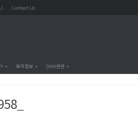
L)
Contact Us
P!
토막정보
DAW관련
958_