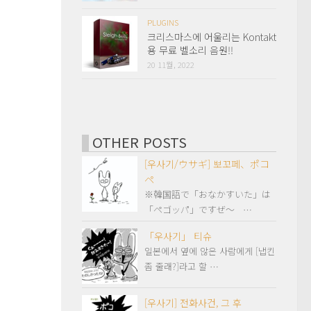
PLUGINS
크리스마스에 어울리는 Kontakt
용 무료 벨소리 음원!!
20 11월, 2022
OTHER POSTS
[우사기/ウサギ] 뽀꼬페、ポコ
ペ
※韓国語で「おなかすいた」は
「ペゴッパ」ですぜ～ …
「우사기」 티슈
일본에서 옆에 않은 사람에게 [냅킨
좀 줄래?]라고 할 …
[우사기] 전화사건, 그 후