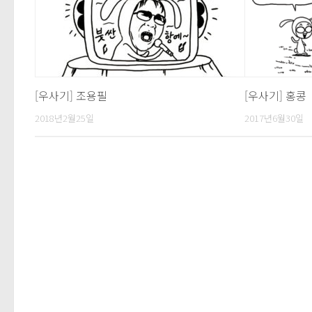
[우사기] 조용필
[우사기] 홍콩
2018년2월25일
2017년6월30일