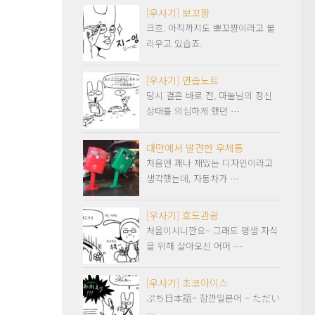
[우사기] 뽀꼬쨩
크흐. 아직까지도 뽀꼬쨩이라고 불
리우고 있습죠.
[우사기] 연습노트
당시 결혼 바로 전, 마눌님의 정신
상태를 의심하게 했던 …
대만에서 발견한 우체통
처음엔 꽤나 재밌는 디자인이라고
생각했는데, 자동차가 …
[우사기] 효도관광
처음이시니깐요~ 그래도 평생 자식
을 위해 살아오신 어머 …
[우사기] 초코아이스
ぷち日本語– 잠깐일본어 – ただい
…