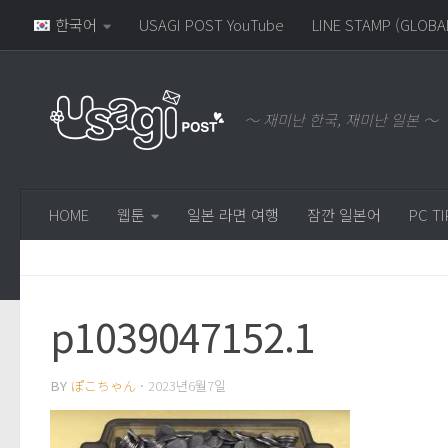
한국어
USAGI POST YouTube
LINE STAMP (GLOBA
～ 재미난 한국, 재미난 일본 ～
HOME
웹툰
일본 라면 여행
잠깐 일본어
PC TI
p1039047152.1
BY
ぽこちゃん
·
2023년6월7일