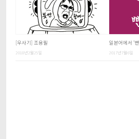
[우사기] 조용필
일본어에서 ‘빤
2018년2월25일
2017년7월6일