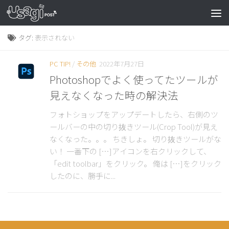
タグ:
表示されない
PC TIP!
/
その他
2022年7月27日
Photoshopでよく使ってたツールが
見えなくなった時の解決法
フォトショップをアップデートしたら、右側のツ
ールバーの中の切り抜きツール(Crop Tool)が見え
なくなった。。。 ちきしょ。 切り抜きツールがな
い！ 一番下の […]アイコンを右クリックして、
「edit toolbar」をクリック。 俺は […]をクリック
したのに、勝手に...