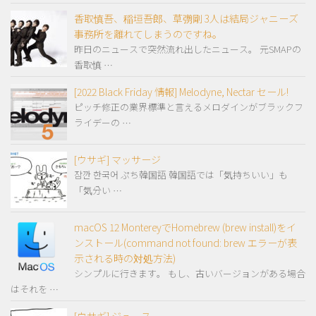
香取慎吾、稲垣吾郎、草彅剛 3人は結局ジャニーズ
事務所を離れてしまうのですね。
昨日のニュースで突然流れ出したニュース。 元SMAPの
香取慎 …
[2022 Black Friday 情報] Melodyne, Nectar セール!
ピッチ修正の業界標準と言えるメロダインがブラックフ
ライデーの …
[ウサギ] マッサージ
잠깐 한국어 ぷち韓国語 韓国語では「気持ちいい」も
「気分い …
macOS 12 MontereyでHomebrew (brew install)をイ
ンストール(command not found: brew エラーが表
示される時の対処方法)
シンプルに行きます。 もし、古いバージョンがある場合
はそれを …
[ウサギ] ジュース