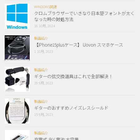
WINDOWS関連
クロムブラウザーでいきなり日本語フォントが太く
なった時の対処方法
16 10月, 2024
製品紹介
【iPhone15plusケース】 Uovon スマホケース
1 10月, 2023
製品紹介
ギターの弦交換道具はこれで全部解決！
19 9月, 2023
製品紹介
ギターのおすすめノイズレスシールド
15 9月, 2023
製品紹介
充電式 ９V 電池 大容量