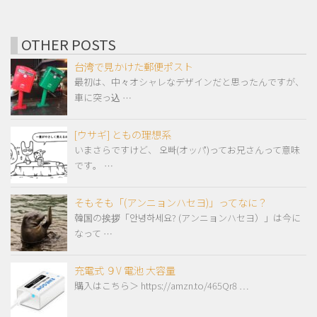
OTHER POSTS
台湾で見かけた郵便ポスト
最初は、中々オシャレなデザインだと思ったんですが、
車に突っ込 …
[ウサギ] ともの理想系
いまさらですけど、 오빠(オッパ)ってお兄さんって意味
です。 …
そもそも「(アンニョンハセヨ)」ってなに？
韓国の挨拶「안녕하세요? (アンニョンハセヨ）」は今に
なって …
充電式 ９V 電池 大容量
購入はこちら＞ https://amzn.to/465Qr8 …