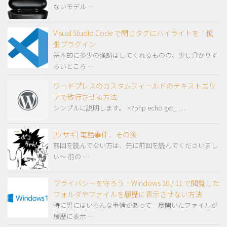
ないモデル …
Visual Studio Code で閉じタグにハイライトを！拡
張プラグイン
基本的に多少の強調はしてくれるものの、少し分かりず
らいところ …
ワードプレスのカスタムフィールドのテキストエリ
アで改行させる方法
シンプルに説明します。 <?php echo get_ …
[ウサギ] 電話事件、その後
前回を読んでない方は、先に前回を読んでくださいまし
ぃ～ 前の …
プライバシーを守ろう！Windows 10 / 11 で閲覧した
フォルダやファイルを履歴に表示させない方法
特に男にはいろんな事情があって一度開いたファイルが
履歴に表示 …