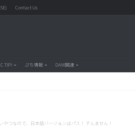
SE)
Contact Us
C TIP!
ぷち情報
DAW関連
いやつなので、日本語バージョンはパス！ すんません！