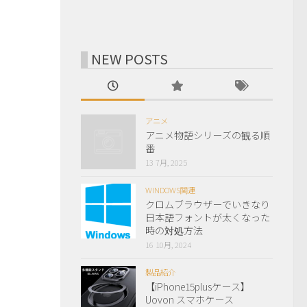
NEW POSTS
アニメ
アニメ物語シリーズの観る順
番
13 7月, 2025
WINDOWS関連
クロムブラウザーでいきなり
日本語フォントが太くなった
時の対処方法
16 10月, 2024
製品紹介
【iPhone15plusケース】
Uovon スマホケース