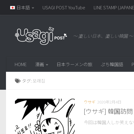
日本語
USAGI POST YouTube
LINE STAMP (JAPANE
～ 楽しい日本、楽しい韓国 ～
HOME
漫画
日本ラーメンの旅
ぷち韓国語
P
タグ:
모래집
ウサギ
2020年2月4日
[ウサギ] 韓国訪問
今回は韓国人しか笑えな