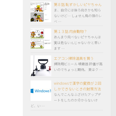
第８話 恥ずかしいピヤちゃん
ま、自分には後ろ向きかも知ら
ないけど… しょせん鳥の頭のレ
ベ …
第１３話 肉食動物？
あんまり飛べないピヤちゃんは
実は危ないんじゃないかと思い
ます …
エアコン掃除道具を買う
掃除用ビニール 噴霧器 評価が高
いのでちょっと期待。 夏はク …
windowsで漢字の変換が２回
しかできないときの対策方法
なんでこんなふざけたアップデ
ートをしたのか分からないけ
ど、い …