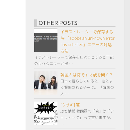
OTHER POSTS
イラストレーターで保存する
時 「adobe an unknown error
has detected」エラーの対処
方法
イラストレーターで保存をしようとすると下記
のようなエラーが出 …
韓国人は何ですぐ歳を聞く？
日本で暮らしていると、割とよ
く質問されるやーつ。 「韓国の
人 …
[ウサギ] 箸
ぷち情報 韓国語で「箸」は「ジ
ョッカラク」 って言いますが、
…