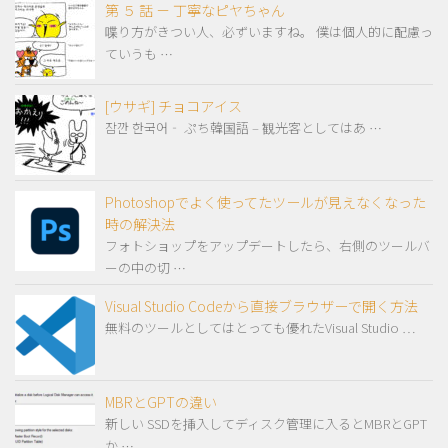
第 ５ 話 － 丁寧なピヤちゃん
喋り方がきつい人、必ずいますね。 僕は個人的に配慮っ
ていうも …
[ウサギ] チョコアイス
잠깐 한국어‐ ぷち韓国語 – 観光客としてはあ …
Photoshopでよく使ってたツールが見えなくなった
時の解決法
フォトショップをアップデートしたら、右側のツールバ
ーの中の切 …
Visual Studio Codeから直接ブラウザーで開く方法
無料のツールとしてはとっても優れたVisual Studio …
MBRとGPTの違い
新しい SSDを挿入してディスク管理に入るとMBRとGPT
か …