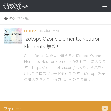
タグ:
앨리맨트
PLUGINS
2022年11月20日
iZotope Ozone Elements, Neutron
Elements 無料!
SoundBetterに会員登録すると iZotope Ozone
Elements, Neutron Elements が無料で手に入りま
す。 https://soundbetter.com/ しかも、それを利
用してクロスグレードも可能です！ iZotope製品
の購入を考えている方は、そのまま買う...
フォロー: