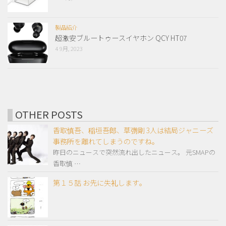
製品紹介
超激安ブルートゥースイヤホン QCY HT07
4 9月, 2023
OTHER POSTS
香取慎吾、稲垣吾郎、草彅剛 3人は結局ジャニーズ
事務所を離れてしまうのですね。
昨日のニュースで突然流れ出したニュース。 元SMAPの
香取慎 …
第１５話 お先に失礼します。