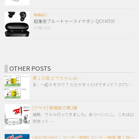
製品紹介
超激安ブルートゥースイヤホン QCY HT07
4 9月, 2023
OTHER POSTS
第１０話 ピヤちゃんは…
ま、一応キモカワ？ ただキモイだけですって？ (T-T*) …
[ウサギ] 新婚旅行第2弾
結局、ウルル行ってきました。あつ～いとこ。 これは以
前作って …
[코리거이야기 / コリガー物語] コリがー物語 第１話－