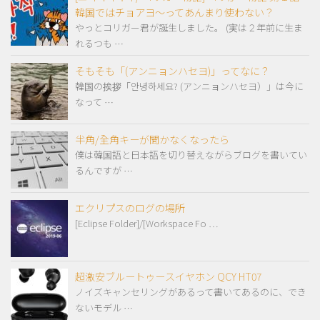
韓国ではチョアヨ～ってあんまり使わない？
やっとコリガー君が誕生しました。 (実は２年前に生ま
れるつも …
そもそも「(アンニョンハセヨ)」ってなに？
韓国の挨拶「안녕하세요? (アンニョンハセヨ）」は今に
なって …
半角/全角キーが聞かなくなったら
僕は韓国語と日本語を切り替えながらブログを書いてい
るんですが …
エクリプスのログの場所
[Eclipse Folder]/[Workspace Fo …
超激安ブルートゥースイヤホン QCY HT07
ノイズキャンセリングがあるって書いてあるのに、でき
ないモデル …