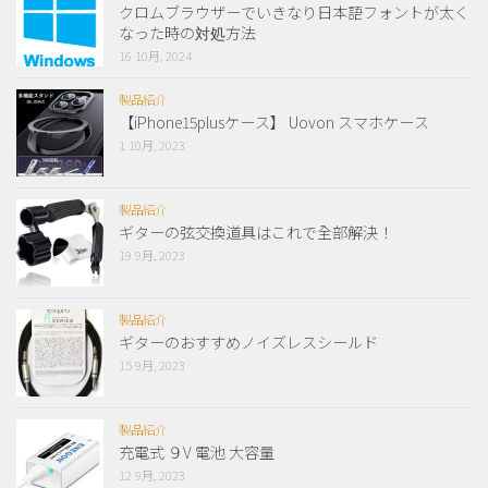
クロムブラウザーでいきなり日本語フォントが太く
なった時の対処方法
16 10月, 2024
製品紹介
【iPhone15plusケース】 Uovon スマホケース
1 10月, 2023
製品紹介
ギターの弦交換道具はこれで全部解決！
19 9月, 2023
製品紹介
ギターのおすすめノイズレスシールド
15 9月, 2023
製品紹介
充電式 ９V 電池 大容量
12 9月, 2023