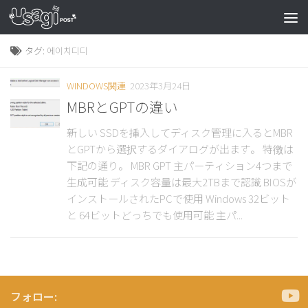
タグ:
에이치디디
WINDOWS関連
2023年3月24日
MBRとGPTの違い
新しい SSDを挿入してディスク管理に入るとMBR
とGPTから選択するダイアログが出ます。 特徴は
下記の通り。 MBR GPT 主パーティション4つまで
生成可能 ディスク容量は最大2TBまで認識 BIOSが
インストールされたPCで使用 Windows 32ビット
と 64ビットどっちでも使用可能 主パ...
フォロー: