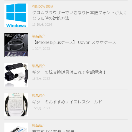
WINDOWS関連
クロムブラウザーでいきなり日本語フォントが太く
なった時の対処方法
16 10月, 2024
製品紹介
【iPhone15plusケース】 Uovon スマホケース
1 10月, 2023
製品紹介
ギターの弦交換道具はこれで全部解決！
19 9月, 2023
製品紹介
ギターのおすすめノイズレスシールド
15 9月, 2023
製品紹介
充電式 ９V 電池 大容量