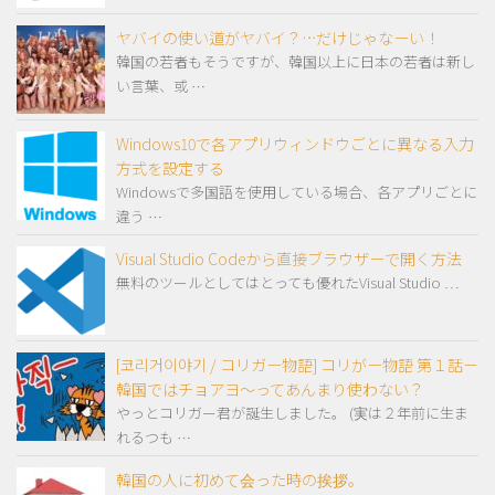
ヤバイの使い道がヤバイ？…だけじゃなーい！
韓国の若者もそうですが、韓国以上に日本の若者は新し
い言葉、或 …
Windows10で各アプリウィンドウごとに異なる入力
方式を設定する
Windowsで多国語を使用している場合、各アプリごとに
違う …
Visual Studio Codeから直接ブラウザーで開く方法
無料のツールとしてはとっても優れたVisual Studio …
[코리거이야기 / コリガー物語] コリがー物語 第１話－
韓国ではチョアヨ～ってあんまり使わない？
やっとコリガー君が誕生しました。 (実は２年前に生ま
れるつも …
韓国の人に初めて会った時の挨拶。