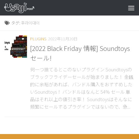
タグ:
후라이대이
PLUGINS
2022年11月20日
[2022 Black Friday 情報] Soundtoys
セール!
何一つ捨てるとこのないプラグイン Soundtoysの
ブラックフライデーセールが始まりました！ 金銭
的に余裕があれば、バンドル購入をおすすめした
いSoundtoys！ バンドルはなんと 54% セール 単
品はそれ以上の値引き率！ Soundtoysはそんなに
頻繁にセールするプラグインではないので、急...