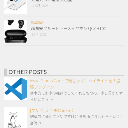
12 9月, 2023
製品紹介
超激安ブルートゥースイヤホン QCY HT07
4 9月, 2023
OTHER POSTS
Visual Studio Code で閉じタグにハイライトを！拡
張プラグイン
基本的に多少の強調はしてくれるものの、少し分かりず
らいところ …
[ウサギ] えごまの葉っぱ
結構前に植えてた話ですけど 全部虫に食われたという…
当時の …