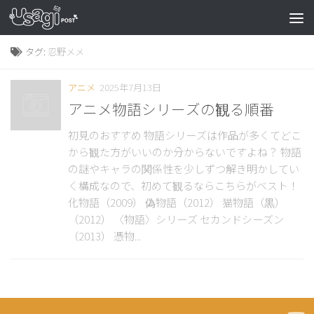
タグ:
忍野メメ
アニメ
2025年7月13日
アニメ物語シリーズの観る順番
初見のおすすめ 物語シリーズは作品が多くてどこ
から観た方がいいのか分からないですよね？ 物語
の謎やキャラの関係性を少しずつ解き明かしてい
く構成なので、初めて観るならこちらがベスト！
化物語（2009） 偽物語（2012） 猫物語（黒）
（2012） 〈物語〉シリーズ セカンドシーズン
（2013） 憑物...