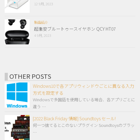
12 9月, 2023
製品紹介
超激安ブルートゥースイヤホン QCY HT07
4 9月, 2023
OTHER POSTS
Windows10で各アプリウィンドウごとに異なる入力
方式を設定する
Windowsで多国語を使用している場合、各アプリごとに
違う …
[2022 Black Friday 情報] Soundtoys セール!
何一つ捨てるとこのないプラグイン Soundtoysのブラッ
…