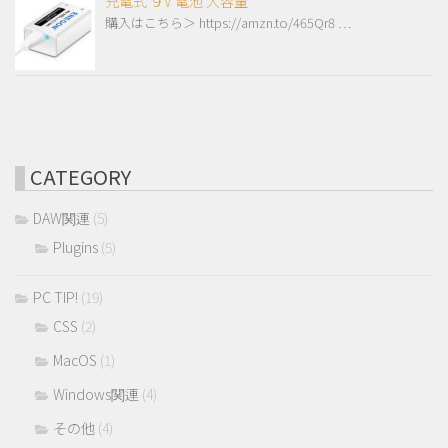
充電式 ９V 電池 大容量
購入はこちら＞ https://amzn.to/465Qr8 …
CATEGORY
DAW関連
(5)
Plugins
(5)
PC TIP!
(19)
CSS
(2)
MacOS
(1)
Windows関連
(4)
その他
(4)