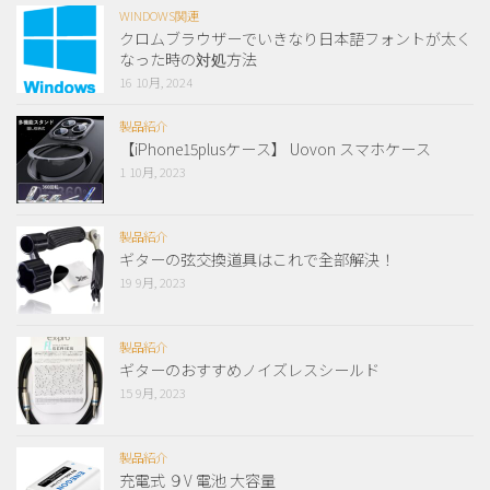
WINDOWS関連
クロムブラウザーでいきなり日本語フォントが太く
なった時の対処方法
16 10月, 2024
製品紹介
【iPhone15plusケース】 Uovon スマホケース
1 10月, 2023
製品紹介
ギターの弦交換道具はこれで全部解決！
19 9月, 2023
製品紹介
ギターのおすすめノイズレスシールド
15 9月, 2023
製品紹介
充電式 ９V 電池 大容量