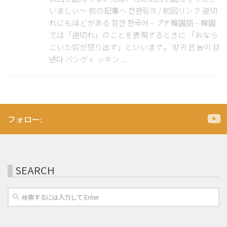
いましぃ～ 前の記事へ 전편링크 / 前回リンク 逆切
れにもほどがある 잠깐 한국어 – プチ韓国語 – 韓国
では「逆切れ」のことを表現するときに 「おなら
こいた奴が怒り出す」といいます。 방귀 뀐 놈이 성
낸다 バングィ ッキン ...
フォロー:
SEARCH