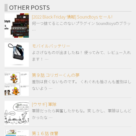
OTHER POSTS
[2022 Black Friday 情報] Soundtoys セール!
何一つ捨てるとこのないプラグイン Soundtoysのブラッ
…
モバイルバッテリー
よさげなものが出ましたね！ 使ってみて、レビュー入れ
ます！ …
第９話 コリガーくんの夢
差別は良くないものです。 くれぐれも皆さんも差別はし
ないよう …
[ウサギ] 軍隊
軍隊だったら興奮したかもな。笑 しかし、軍隊はしんど
かったな …
第１６話 復讐