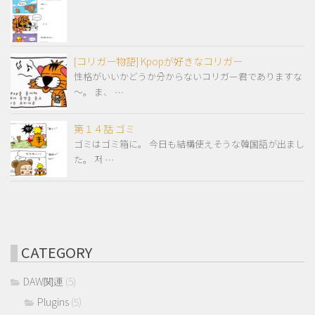
[コリガー物語] Kpopが好きなコリガー
性格がいいかどうか分からないコリガー君でありますな
～。 ま、 …
第１４話 ゴミ
ゴミはゴミ箱に。 今日も結構使えそうな韓国語が出まし
た。 저 …
CATEGORY
DAW関連
(5)
Plugins
(5)