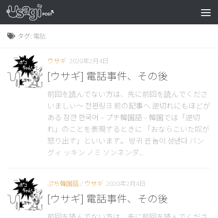
タグ:
電話
ウサギ
2020年2月4日
[ウサギ] 電話事件、その後
前回を読んでない方は、先に前回を読んでくださ
いましぃ～ 전편링크 前の記事へ 逆切れにもほどが
ある 잠깐 한국어 – プチ韓国語 – 韓国では「逆切
れ」のことを表現するときに 「おならこいた奴が
怒り出す」といいます。 방귀 뀐 놈이 성낸다 バン
グィ ッキン ノミ ソンネンダ...
ぷち韓国語
/
ウサギ
2020年2月4日
[ウサギ] 電話事件、その後
前回を読んでない方は、先に前回を読んでくださ