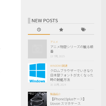
NEW POSTS
アニメ
アニメ物語シリーズの観る順
.
番
13 7月, 2025
WINDOWS関連
クロムブラウザーでいきなり
日本語フォントが太くなった
時の対処方法
16 10月, 2024
製品紹介
【iPhone15plusケース】
Uovon スマホケース