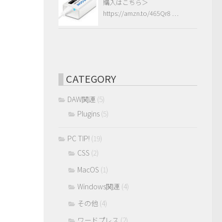
購入はこちら＞
https://amzn.to/465Qr8 …
CATEGORY
DAW関連
(5)
Plugins
(5)
PC TIP!
(19)
CSS
(2)
MacOS
(1)
Windows関連
(4)
その他
(4)
ワードプレス
(2)