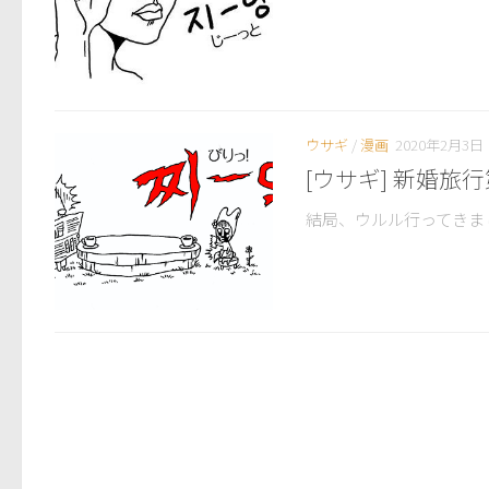
ウサギ
/
漫画
2020年2月3日
[ウサギ] 新婚旅行
結局、ウルル行ってきま