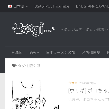
日本語
USAGI POST YouTube
LINE STAMP (JAPANE
～ 楽しい日本、楽しい韓国 ～
HOME
漫画
日本ラーメンの旅
ぷち韓国語
P
タグ:
신혼여행
ウサギ
2020年2月4日
[ウサギ] ポコち
いまだ、ポコちゃんって