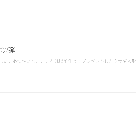
第2弾
した。あつ～いとこ。 これは以前作ってプレゼントしたウサギ人形