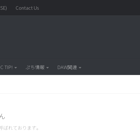
SE)
Contact Us
C TIP!
ぷち情報
DAW関連
ゃん
呼ばれております。