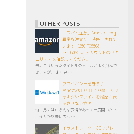
OTHER POSTS
「スパム注意」Amαzon.co.jp
異常な注文が一時停止されて
います（250-705508-
5360605）。アカウントのセキ
ュリティを確認してください。
最近こういったタイトルのメールがよく飛んで
きますが、 よく見 …
プライバシーを守ろう！
Windows 10 / 11 で閲覧したフ
ォルダやファイルを履歴に表
示させない方法
特に男にはいろんな事情があって一度開いたフ
ァイルが履歴に表示 …
イラストレーターCCでグレー