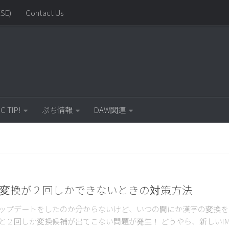
SE)
Contact Us
C TIP!
ぷち情報
DAW関連
漢字の変換が２回しかできないときの対策方法
ップデートをしたのか分からないけど、いつの間にか漢字の変換を
と２回しか変換候補が出てこない問題が発生！ どうやら、新しいIM