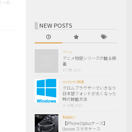
バーの
NEW POSTS
アニメ
アニメ物語シリーズの観る順
番
13 7月, 2025
WINDOWS関連
クロムブラウザーでいきなり
日本語フォントが太くなった
時の対処方法
16 10月, 2024
製品紹介
【iPhone15plusケース】
Uovon スマホケース