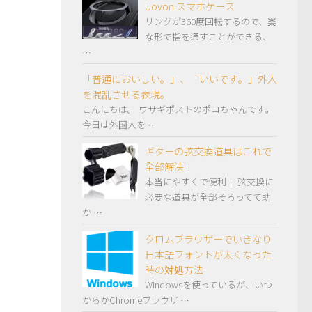
Uovon スマホケース
リングが360度回転するので、楽
な形で指を通すことができる、
…
「普通においしい。」、「いいです。」外人
を混乱させる表現。
こんにちは。 ウサギポストのポコちゃんです。
今日は外国人を …
ギターの弦交換道具はこれで
全部解決！
本当にやすくで便利！ 弦交換に
必要な道具が全部そろってて助
か …
クロムブラウザーでいきなり
日本語フォントが太くなった
時の対処方法
Windowsを使っているが、いつ
からかChromeブラウザ …