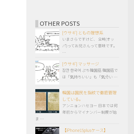
OTHER POSTS
[ウサギ] ともの理想系
いまさらですけど、 오빠(オッ
パ)ってお兄さんって意味です。
…
[ウサギ] マッサージ
잠깐 한국어 ぷち韓国語 韓国語で
は「気持ちいい」も「気分い …
韓国は国民を指紋で徹底管理
している。
アンニョンハセヨー 日本では何
年前からマイナンバー制度が始
ま …
【iPhone15plusケース】