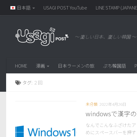
日本語
USAGI POST YouTube
LINE STAMP (JAPANE
～ 楽しい日本、楽しい韓国 ～
HOME
漫画
日本ラーメンの旅
ぷち韓国語
P
タグ:
２回
未分類
2022年4月26日
windowsで
なんでこんなふざけたア
めにスペースバーを押す