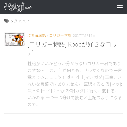
タグ:
KPOP
ぷち韓国語
/
コリガー物語
2017年5月4日
[コリガー物語] Kpopが好きなコリ
ガー
性格がいいかどうか分からないコリガー君であり
ますな～。 ま、何が何とも、せっかくなので一言
覚えてみましょう！ 맛이 가다[マシ ガダ] 正直、き
れいな言葉ではありません。 直訳すると 맛[マッ]:
味 ～이[～イ]：～が 가다[カダ]：行く、変わる、
いかれる 一つ一つ分けて読むと上記のようになる
ので...