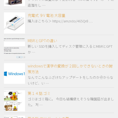
追加をし …
充電式 ９V 電池 大容量
購入はこちら＞ https://amzn.to/465Qr8 …
MBRとGPTの違い
新しい SSDを挿入してディスク管理に入るとMBRとGPT
か …
windowsで漢字の変換が２回しかできないときの対
策方法
なんでこんなふざけたアップデートをしたのか分からな
いけど、い …
第１４話 ゴミ
ゴミはゴミ箱に。 今日も結構使えそうな韓国語が出まし
た。 저 …