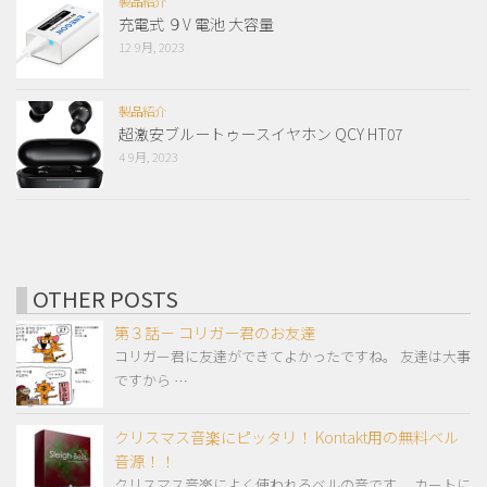
製品紹介
充電式 ９V 電池 大容量
12 9月, 2023
製品紹介
超激安ブルートゥースイヤホン QCY HT07
4 9月, 2023
OTHER POSTS
第３話－ コリガー君のお友達
コリガー君に友達ができてよかったですね。 友達は大事
ですから …
クリスマス音楽にピッタリ！ Kontakt用の無料ベル
音源！！
クリスマス音楽によく使われるベルの音です。 カートに