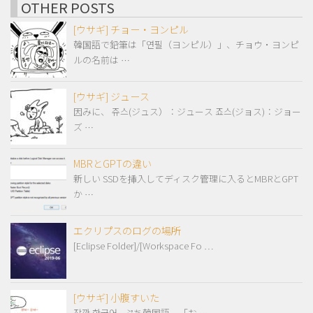
OTHER POSTS
[ウサギ] チョー・ヨンピル
韓国語で鉛筆は「연필（ヨンピル）」、チョウ・ヨンピ
ルの名前は …
[ウサギ] ジュース
因みに、 쥬스(ジュス）：ジュース 죠스(ジョス)：ジョー
ズ …
MBRとGPTの違い
新しい SSDを挿入してディスク管理に入るとMBRとGPT
か …
エクリプスのログの場所
[Eclipse Folder]/[Workspace Fo …
[ウサギ] 小腹すいた
잠깐 한국어– ぷち韓国語 – 「お …