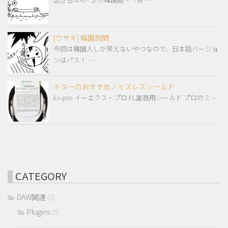
[ウサギ] 韓国訪問
今回は韓国人しか笑えないやつなので、日本語バージョ
ンはパス！ …
ギターのおすすめノイズレスシールド
Ex-pro イーエクス・プロ FL楽器用シールド プロのミ …
CATEGORY
DAW関連
(5)
Plugins
(5)