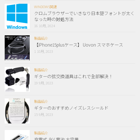
WINDOWS関連
クロムブラウザーでいきなり日本語フォントが太く
なった時の対処方法
16 10月, 2024
製品紹介
【iPhone15plusケース】 Uovon スマホケース
1 10月, 2023
製品紹介
ギターの弦交換道具はこれで全部解決！
19 9月, 2023
製品紹介
ギターのおすすめノイズレスシールド
15 9月, 2023
製品紹介
充電式 ９V 電池 大容量