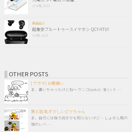
12 9月, 2023
製品紹介
超激安ブルートゥースイヤホン QCY HT07
4 9月, 2023
OTHER POSTS
[ ウサギ] お腹痛い
ま、書いちゃったけどね～ ウンコ(unko) : 똥 (ット …
第８話 恥ずかしいピヤちゃん
ま、自分には後ろ向きかも知らないけど… しょせん鳥の
頭のレベ …