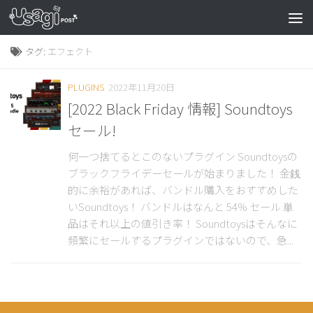
タグ:
エフェクト
PLUGINS
2022年11月20日
[2022 Black Friday 情報] Soundtoys
セール!
何一つ捨てるとこのないプラグイン Soundtoysの
ブラックフライデーセールが始まりました！ 金銭
的に余裕があれば、バンドル購入をおすすめした
いSoundtoys！ バンドルはなんと 54% セール 単
品はそれ以上の値引き率！ Soundtoysはそんなに
頻繁にセールするプラグインではないので、急...