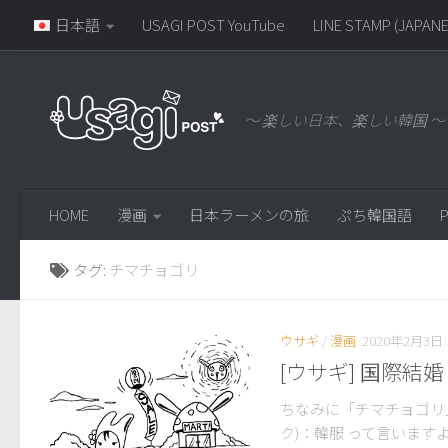
日本語
USAGI POST YouTube
LINE STAMP (JAPANE
～ 楽しい日本、楽しい韓国 ～
HOME
漫画
日本ラーメンの旅
ぷち韓国語
P
タグ:
チマチョゴリ
ウサギ
/
漫画
2020年2月3日
[ウサギ] 国際結婚
ちなみに「チマチョゴリ
ク)：韓服 って言います