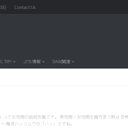
SE)
Contact Us
C TIP!
ぷち情報
DAW関連
」って女性用の伝統衣装です。 男性用・女性用を両方言う時は 한복
よ～ 韓流ハンリュウの「ハン」ですね。