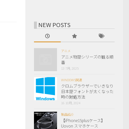
NEW POSTS
アニメ
アニメ物語シリーズの観る順
番
13 7月, 2025
WINDOWS関連
クロムブラウザーでいきなり
日本語フォントが太くなった
時の対処方法
16 10月, 2024
製品紹介
【iPhone15plusケース】
Uovon スマホケース