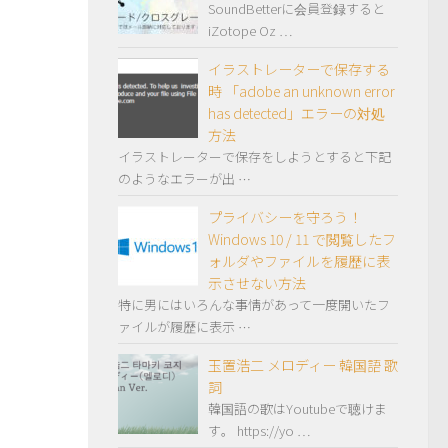
SoundBetterに会員登録すると
iZotope Oz …
イラストレーターで保存する
時 「adobe an unknown error
has detected」エラーの対処
方法
イラストレーターで保存をしようとすると下記
のようなエラーが出 …
プライバシーを守ろう！
Windows 10 / 11 で閲覧したフ
ォルダやファイルを履歴に表
示させない方法
特に男にはいろんな事情があって一度開いたフ
ァイルが履歴に表示 …
玉置浩二 メロディー 韓国語 歌
詞
韓国語の歌はYoutubeで聴けま
す。 https://yo …