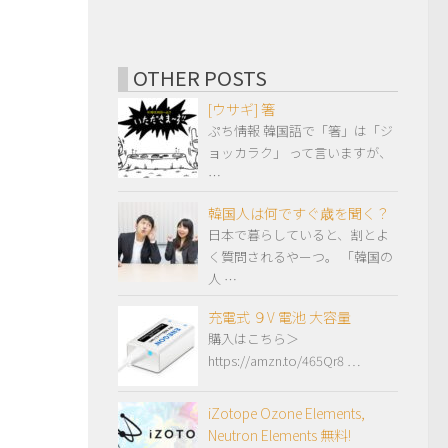
OTHER POSTS
[ウサギ] 箸
ぷち情報 韓国語で「箸」は「ジ
ョッカラク」 って言いますが、
…
韓国人は何ですぐ歳を聞く？
日本で暮らしていると、割とよ
く質問されるやーつ。 「韓国の
人 …
充電式 ９V 電池 大容量
購入はこちら＞
https://amzn.to/465Qr8 …
iZotope Ozone Elements,
Neutron Elements 無料!