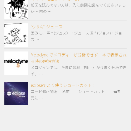
前回を読んでない方は、先に前回を読んでくださいまし
ぃ～ 前の …
[ウサギ] ジュース
因みに、 쥬스(ジュス）：ジュース 죠스(ジョス)：ジョー
ズ …
Melodyne でメロディーが分析できず一本で表示され
る時の解消方法
メロダインでは、たまに音程（Pitch）がうまく分析でき
ず、 …
eclipseでよく使うショートカット！
コード修正関連 名前 ショートカット 備考
元に …