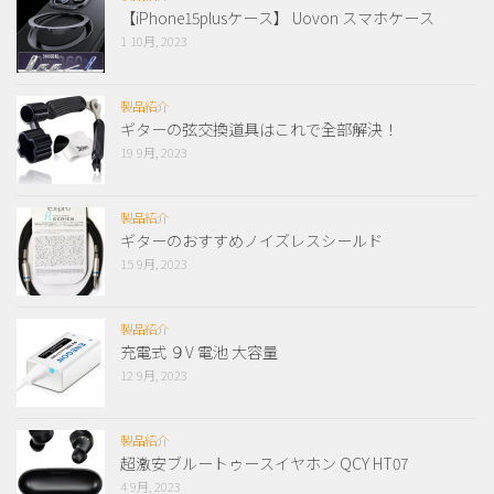
【iPhone15plusケース】 Uovon スマホケース
1 10月, 2023
製品紹介
ギターの弦交換道具はこれで全部解決！
19 9月, 2023
製品紹介
ギターのおすすめノイズレスシールド
15 9月, 2023
製品紹介
充電式 ９V 電池 大容量
12 9月, 2023
製品紹介
超激安ブルートゥースイヤホン QCY HT07
4 9月, 2023