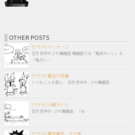
OTHER POSTS
[ウサギ] マッサージ
잠깐 한국어 ぷち韓国語 韓国語では「気持ちいい」も
「気分い …
[ウサギ] 最近の若者
いつもこんな感じ… 잠깐 한국어– ぷち韓国語 …
[ウサギ] 小腹すいた
잠깐 한국어– ぷち韓国語 – 「お …
[ウサギ] 電話事件、その後