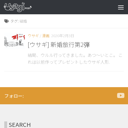
タグ:
結婚
ウサギ
/
漫画
2020年2月3日
[ウサギ] 新婚旅行第2弾
結局、ウルル行ってきました。あつ～いとこ。 こ
れは以前作ってプレゼントしたウサギ人形.
フォロー:
SEARCH