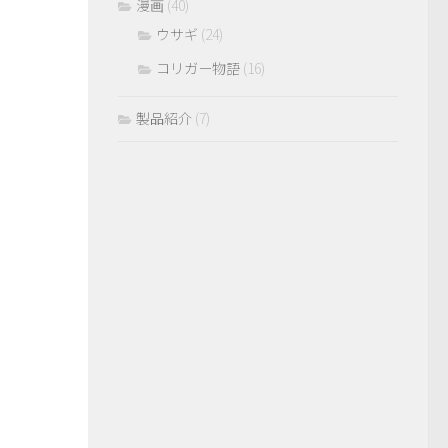
漫画
(40)
ウサギ
(24)
コリガー物語
(16)
製品紹介
(7)