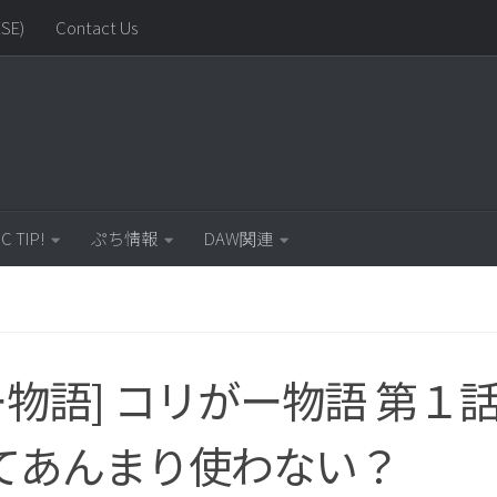
SE)
Contact Us
C TIP!
ぷち情報
DAW関連
ガー物語] コリがー物語 第１
てあんまり使わない？