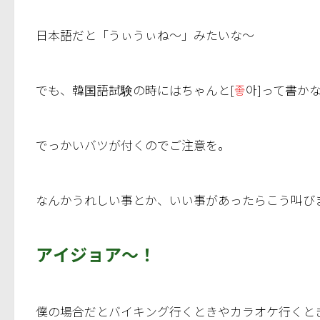
日本語だと「うぃうぃね～」みたいな～
でも、韓国語試験の時にはちゃんと[
좋
아]って書か
でっかいバツが付くのでご注意を。
なんかうれしい事とか、いい事があったらこう叫び
アイジョア～！
僕の場合だとバイキング行くときやカラオケ行くと