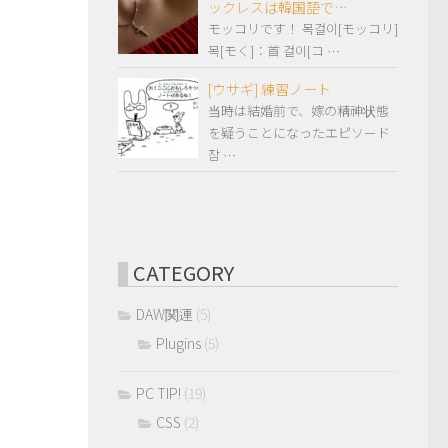
ックレスは韓国語で…
モッコリです！ 목걸이[モッコリ]
목[モく]：首 걸이[コ …
[ウサギ] 練習ノート
当時は結婚前で、嫁の精神状態
を疑うことになったエピソード
잠 …
CATEGORY
DAW関連
(5)
Plugins
(5)
PC TIP!
(19)
CSS
(2)