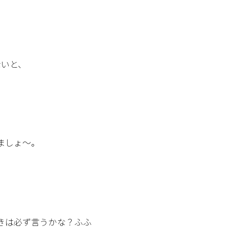
ないと、
ましょ～。
きは必ず言うかな？ふふ