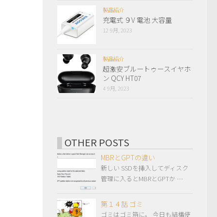
製品紹介
充電式 ９V 電池 大容量
12 9月, 2023
製品紹介
超激安ブルートゥースイヤホ
ン QCY HT07
4 9月, 2023
OTHER POSTS
MBRとGPTの違い
新しい SSDを挿入してディスク
管理に入るとMBRとGPTか …
第１４話 ゴミ
ゴミはゴミ箱に。 今日も結構使