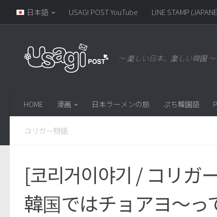
日本語
USAGI POST YouTube
LINE STAMP (JAPANE
～ 楽しい日本、楽しい韓国 ～
HOME
漫画
日本ラーメンの旅
ぷち韓国語
P
コリガー物語
[코리거이야기 / コリ
韓国ではチョアヨ～っ