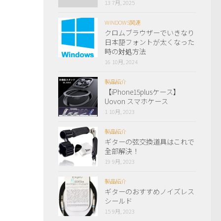
13 7月, 2025
WINDOWS関連
クロムブラウザーでいきなり
日本語フォントが太くなった
時の対処方法
16 10月, 2024
製品紹介
【iPhone15plusケース】
Uovon スマホケース
1 10月, 2023
製品紹介
ギターの弦交換道具はこれで
全部解決！
19 9月, 2023
製品紹介
ギターのおすすめノイズレス
シールド
15 9月, 2023