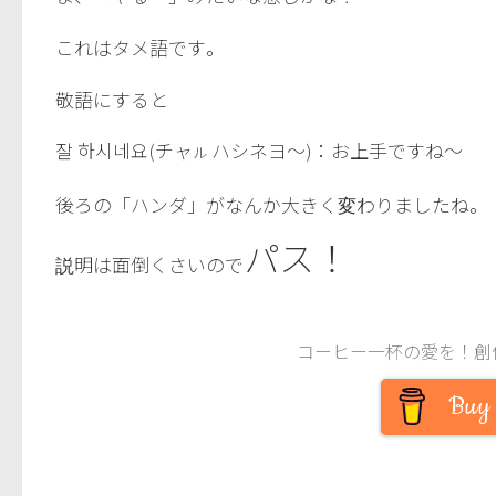
これはタメ語です。
敬語にすると
잘 하시네요(チャ
ハシネヨ～)：お上手ですね～
ル
後ろの「ハンダ」がなんか大きく変わりましたね。
パス！
説明は面倒くさいので
コーヒー一杯の愛を！創
Buy 