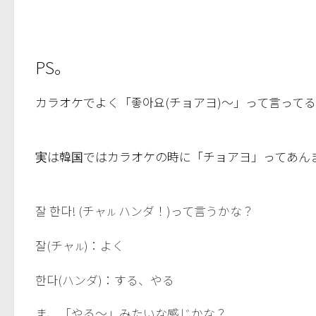
PS。
カラオケでよく「좋아요(チョアヨ)～」って言って
実は韓国ではカラオケの時に「チョアヨ」ってあん
잘 한다! (チャ
ハンダ！)って言うかな？
ル
잘(チャ
)：よく
ル
한다(ハンダ)：する、やる
ま、「やる～」みたいな感じかな？