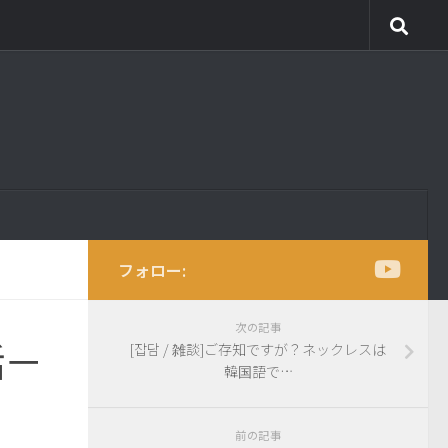
フォロー:
次の記事
話－
[잡담 / 雑談]ご存知ですが？ネックレスは
韓国語で…
前の記事