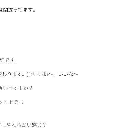
は間違ってます。
嘆詞です。
わります。)]: いいね～、いいな～
違いますよね？
ット上では
少しやわらかい感じ？