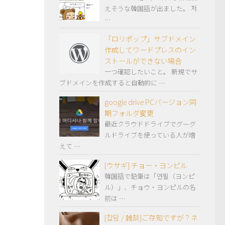
えそうな韓国語が出ました。 저
…
「ロリポップ」サブドメイン
作成してワードプレスのイン
ストールができない場合
一つ確認したいこと。 新規でサ
ブドメインを作成すると自動的に …
google drive PCバージョン同
期フォルダ変更
最近クラウドドライブでグーグ
ルドライブを使っている人が増
えて …
[ウサギ] チョー・ヨンピル
韓国語で鉛筆は「연필（ヨンピ
ル）」、チョウ・ヨンピルの名
前は …
[잡담 / 雑談]ご存知ですが？ネ