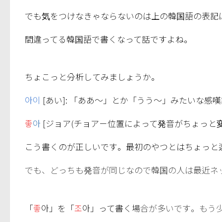
でも気をつけなきゃならないのは上の韓国語の表記
間違ってる韓国語で書くなって話ですよね。
ちょこっと分析してみましょうか。
아이
[あい]: 「ああ～」とか「うう～」みたいな感
좋
아
[ジョア(チョア－位置によって発音がちょっと変
こう書くのが正しいです。最初のやつとはちょっと
でも、どっちも発音が同じなので韓国の人は最近ネ
「
좋
아」を「
조
아」って書く場
合が多いです。もう