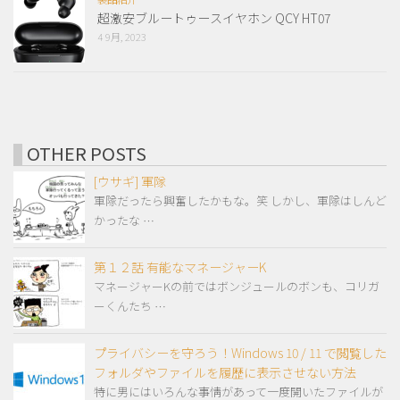
超激安ブルートゥースイヤホン QCY HT07
4 9月, 2023
OTHER POSTS
[ウサギ] 軍隊
軍隊だったら興奮したかもな。笑 しかし、軍隊はしんど
かったな …
第１２話 有能なマネージャーK
マネージャーKの前ではボンジュールのボンも、コリガ
ーくんたち …
プライバシーを守ろう！Windows 10 / 11 で閲覧した
フォルダやファイルを履歴に表示させない方法
特に男にはいろんな事情があって一度開いたファイルが