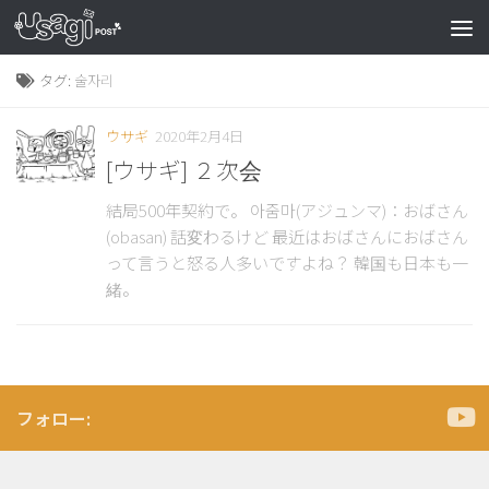
タグ:
술자리
ウサギ
2020年2月4日
[ウサギ] ２次会
結局500年契約で。 아줌마(アジュンマ)：おばさん
(obasan) 話変わるけど 最近はおばさんにおばさん
って言うと怒る人多いですよね？ 韓国も日本も一
緒。
フォロー: