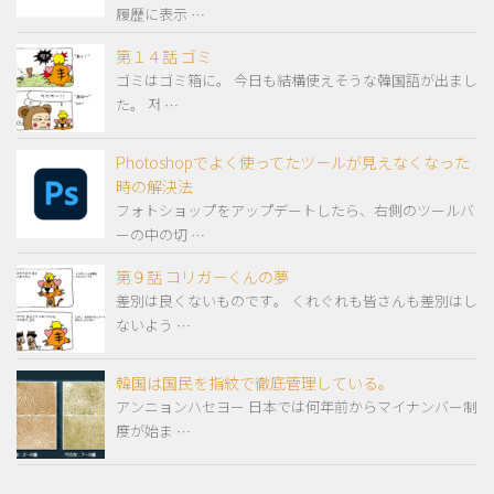
履歴に表示 …
第１４話 ゴミ
ゴミはゴミ箱に。 今日も結構使えそうな韓国語が出まし
た。 저 …
Photoshopでよく使ってたツールが見えなくなった
時の解決法
フォトショップをアップデートしたら、右側のツールバ
ーの中の切 …
第９話 コリガーくんの夢
差別は良くないものです。 くれぐれも皆さんも差別はし
ないよう …
韓国は国民を指紋で徹底管理している。
アンニョンハセヨー 日本では何年前からマイナンバー制
度が始ま …