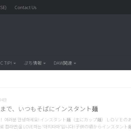
SE)
Contact Us
C TIP!
ぷち情報
DAW関連
月4日
まで、いつもそばにインスタント麺
 여러분 안녕하세요! インスタント麺（主にカップ麺）ＬＯＶＥの
로 컵라면)을 LOVE하는 ‘아지타마’입니다! 子供の頃からインスタン