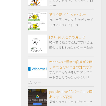
がありますな～。 とにかく、日
本 …
第１０話 ピヤちゃんは…
ま、一応キモカワ？ ただキモイ
だけですって？ (T-T*) …
[ウサギ] えごまの葉っぱ
結構前に植えてた話ですけど 全
部虫に食われたという… 当時の
…
windowsで漢字の変換が２回
しかできないときの対策方法
なんでこんなふざけたアップデ
ートをしたのか分からないけ
ど、い …
google drive PCバージョン同
期フォルダ変更
最近クラウドドライブでグーグ