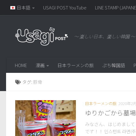
日本語
USAGI POST YouTube
LINE STAMP (JAPANE
～ 楽しい日本、楽しい韓国 ～
HOME
漫画
日本ラーメンの旅
ぷち韓国語
P
タグ:
豚骨
日本ラーメンの旅
2020年2
ゆりかごから墓場
みなさん、はじめまして！
です！！ 인스턴트 라면(주