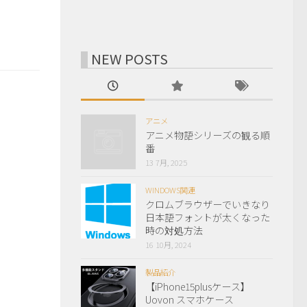
NEW POSTS
アニメ
アニメ物語シリーズの観る順
番
13 7月, 2025
WINDOWS関連
クロムブラウザーでいきなり
日本語フォントが太くなった
時の対処方法
16 10月, 2024
製品紹介
【iPhone15plusケース】
Uovon スマホケース