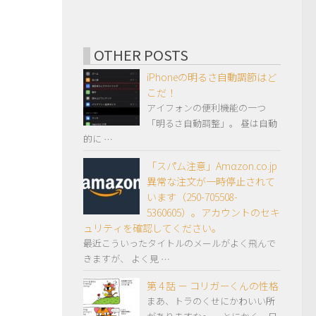
OTHER POSTS
iPhoneの明るさ自動調節はど
こだ！
アイフォンの便利機能の一つ
「明るさ自動調整」。 昼は自動
的に …
「スパム注意」Amαzon.co.jp
異常な注文が一時停止されて
います（250-705508-
5360605）。アカウントのセキ
ュリティを確認してください。
最近こういったタイトルのメールがよく飛んで
きますが、 よく見 …
第 4 話 － コリガーくんの性格
まあ、トラのくせにかわいい所