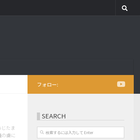
フォロー:
SEARCH
あじたま
ト麺の虜に