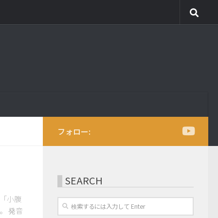
フォロー:
SEARCH
、「小腹
。 発音