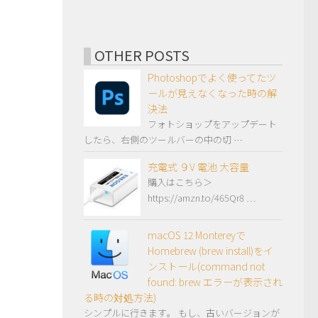
OTHER POSTS
Photoshopでよく使ってたツ
ールが見えなくなった時の解
決法
フォトショップをアップデート
したら、右側のツールバーの中の切 …
充電式 ９V 電池 大容量
購入はこちら＞
https://amzn.to/465Qr8 …
macOS 12 Montereyで
Homebrew (brew install)をイ
ンストール(command not
found: brew エラーが表示され
る時の対処方法)
シンプルに行きます。 もし、古いバージョンが