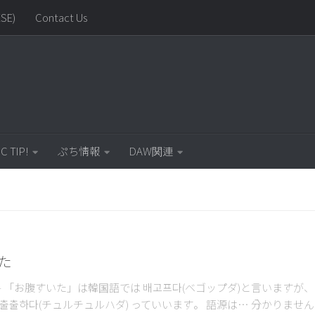
SE)
Contact Us
C TIP!
ぷち情報
DAW関連
いた
語 – 「お腹すいた」は韓国語では 배고프다(ベゴップダ)と言いますが
출출하다(チュルチュルハダ) っていいます。 語源は… 分かりません