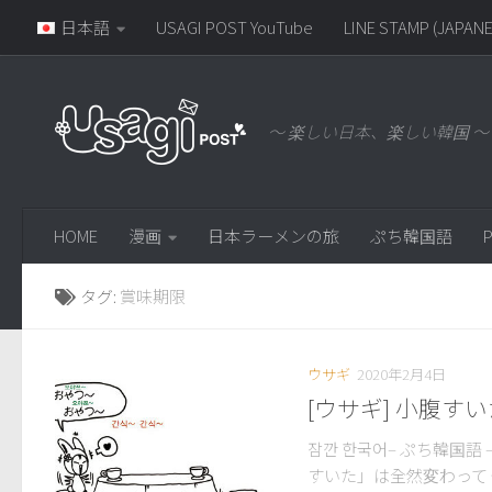
日本語
USAGI POST YouTube
LINE STAMP (JAPANE
～ 楽しい日本、楽しい韓国 ～
HOME
漫画
日本ラーメンの旅
ぷち韓国語
P
タグ:
賞味期限
ウサギ
2020年2月4日
[ウサギ] 小腹す
잠깐 한국어– ぷち韓国
すいた」は全然変わって 