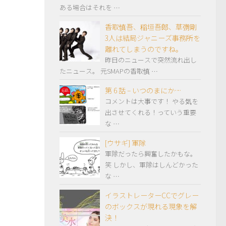
ある場合はそれを …
香取慎吾、稲垣吾郎、草彅剛
3人は結局ジャニーズ事務所を
離れてしまうのですね。
昨日のニュースで突然流れ出し
たニュース。 元SMAPの香取慎 …
第 6 話 – いつのまにか…
コメントは大事です！ やる気を
出させてくれる！っていう重要
な …
[ウサギ] 軍隊
軍隊だったら興奮したかもな。
笑 しかし、軍隊はしんどかった
な …
イラストレーターCCでグレー
のボックスが現れる現象を解
決！