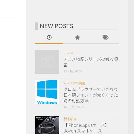
NEW POSTS
アニメ
アニメ物語シリーズの観る順
番
13 7月, 2025
WINDOWS関連
クロムブラウザーでいきなり
日本語フォントが太くなった
時の対処方法
16 10月, 2024
製品紹介
【iPhone15plusケース】
Uovon スマホケース